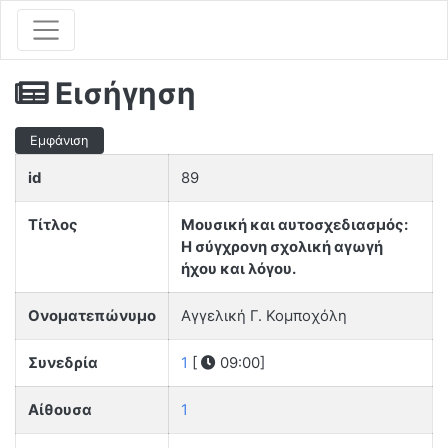
Εισήγηση
Εμφάνιση
id
89
Τίτλος
Μουσική και αυτοσχεδιασμός:
Η σύγχρονη σχολική αγωγή
ήχου και λόγου.
Ονοματεπώνυμο
Αγγελική Γ. Κομποχόλη
Συνεδρία
1
[
09:00]
Αίθουσα
1