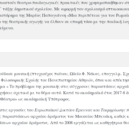
σιαστούν θεατρο-παιδαγωγικές πρακτικές που χρησιμοποιήθηκαν στ
Δ΄ τάξης δημοτικού σχολείου. Με αφορμή τον σχολιασμό οπτικοακ
ιστόρημα της Μαρίας Παπαγιάννη «Μια περιπέτεια για τον Ρωμαίο»
 της θεατρικής αγωγής να έλθουν σε επαφή τόσο με την παιδική λο
είμενα.
ύδασε μουσική (πτυχιούχος πιάνου, Ωδείο Φ. Νάκας, επαγγελμ. Σχo
Φιλοσοφικής Σχολής του Πανεπιστημίου Αθηνών, όπου και απέκτησε 
έμα « Το πρόβλημα της μουσικής στις σύγχρονες παραστάσεις αρχαί
ηγήσεις σχετικά με το θέμα αυτό. Κατά το ακαδημαϊκό έτος 2017-8
 Θέατρο» ως ακαδημαϊκή Υπότροφος.
ς εργασίες του
Ευρωπαϊκού Δικτύου Έρευνας και Τεκμηρίωσης
 παραστάσεων αρχαίου δράματος του Μουσείου Μπενάκη, καθώς κ
σεων αρχαίου δράματος. Aπό το 2008 εργάζεται ως καθηγήτρια θε