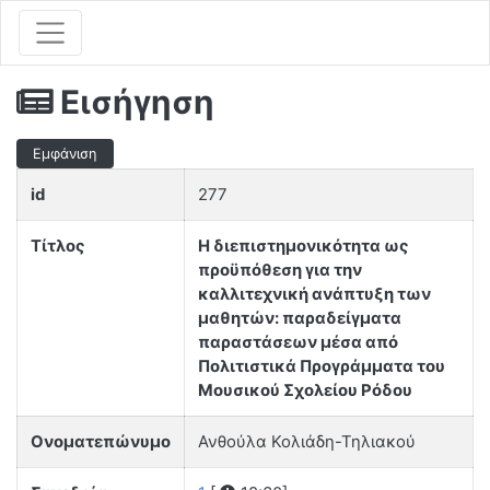
Εισήγηση
Εμφάνιση
id
277
Τίτλος
Η διεπιστημονικότητα ως
προϋπόθεση για την
καλλιτεχνική ανάπτυξη των
μαθητών: παραδείγματα
παραστάσεων μέσα από
Πολιτιστικά Προγράμματα του
Μουσικού Σχολείου Ρόδου
Ονοματεπώνυμο
Ανθούλα Κολιάδη-Τηλιακού