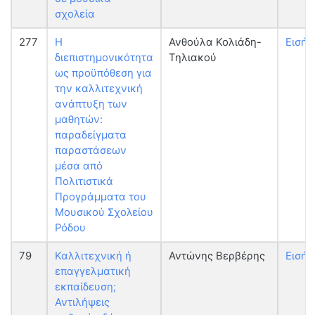
σχολεία
277
Η
Ανθούλα Κολιάδη-
Εισήγ
διεπιστημονικότητα
Τηλιακού
ως προϋπόθεση για
την καλλιτεχνική
ανάπτυξη των
μαθητών:
παραδείγματα
παραστάσεων
μέσα από
Πολιτιστικά
Προγράμματα του
Μουσικού Σχολείου
Ρόδου
79
Καλλιτεχνική ή
Αντώνης Βερβέρης
Εισήγ
επαγγελματική
εκπαίδευση;
Αντιλήψεις