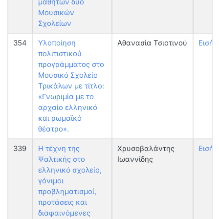
μαθητών δύο
Μουσικών
Σχολείων
354
Υλοποίηση
Αθανασία Τσιοτινού
Εισήγ
πολιτιστικού
προγράμματος στο
Μουσικό Σχολείο
Τρικάλων με τίτλο:
«Γνωριμία με το
αρχαίο ελληνικό
και ρωμαϊκό
θέατρο».
339
Η τέχνη της
Χρυσοβαλάντης
Εισήγ
Ψαλτικής στο
Ιωαννίδης
ελληνικό σχολείο,
γόνιμοι
προβληματισμοί,
προτάσεις και
διαφαινόμενες