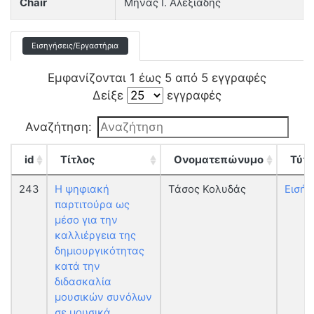
Chair
Μήνας Ι. Αλεξιάδης
Εισηγήσεις/Εργαστήρια
Εμφανίζονται 1 έως 5 από 5 εγγραφές
Δείξε
εγγραφές
Αναζήτηση:
id
Τίτλος
Ονοματεπώνυμο
Τύπ
243
Η ψηφιακή
Τάσος Κολυδάς
Εισήγ
παρτιτούρα ως
μέσο για την
καλλιέργεια της
δημιουργικότητας
κατά την
διδασκαλία
μουσικών συνόλων
σε μουσικά