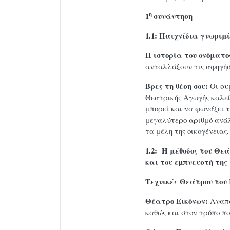
η
1
συνάντηση
1.1: Παιχνίδια γνωριμ
Η ιστορία του ονόματο
ανταλλάξουν τις αφηγήσ
Βρες τη θέση σου:
Οι συ
Θεατρικής Αγωγής καλεί 
μπορεί και να φωνάξει τ
μεγαλύτερο αριθμό ανάλ
τα μέλη της οικογένειας
1.2: Η μέθοδος του Θε
και του εµπνευστή της μ
Τεχνικές Θεάτρου του
Θέατρο Εικόνων:
Αναπα
καθώς και στον τρόπο πο