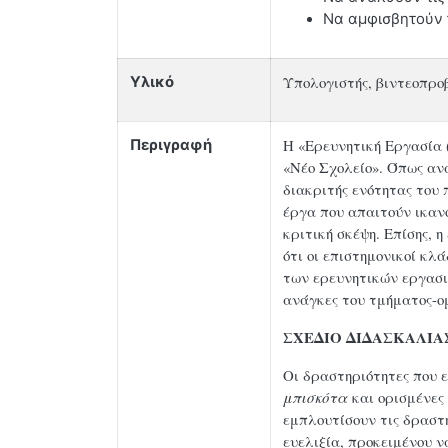
Να αμφισβητούν τ
Υπολογιστής, βιντεοπροβ
Υλικό
Η «Ερευνητική Εργασία (
Περιγραφή
«Νέο Σχολείο». Όπως ανα
διακριτής ενότητας του 
έργα που απαιτούν ικανό
κριτική σκέψη. Επίσης, 
ότι οι επιστημονικοί κ
των ερευνητικών εργασι
ανάγκες του τμήματος-ομ
ΣΧΕΔΙΟ ΔΙΔΑΣΚΑΛΙΑ
Οι δραστηριότητες που 
μπισκότα
και ορισμένες
εμπλουτίσουν τις δραστη
ευελιξία, προκειμένου ν