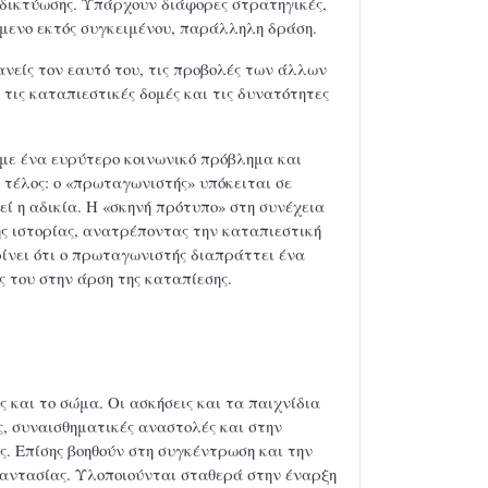
α δικτύωσης. Υπάρχουν διάφορες στρατηγικές,
ίμενο εκτός συγκειμένου, παράλληλη δράση.
νείς τον εαυτό του, τις προβολές των άλλων
τις καταπιεστικές δομές και τις δυνατότητες
 με ένα ευρύτερο κοινωνικό πρόβλημα και
 τέλος: ο «πρωταγωνιστής» υπόκειται σε
εί η αδικία. Η «σκηνή πρότυπο» στη συνέχεια
ης ιστορίας, ανατρέποντας την καταπιεστική
ίνει ότι ο πρωταγωνιστής διαπράττει ένα
 του στην άρση της καταπίεσης.
ς και το σώμα. Οι ασκήσεις και τα παιχνίδια
, συναισθηματικές αναστολές και στην
ς. Επίσης βοηθούν στη συγκέντρωση και την
 φαντασίας. Υλοποιούνται σταθερά στην έναρξη