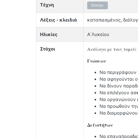
Τέχνη
Θέατρο
Λέξεις - κλειδιά
καταπιεσμένος, διάλο
Ηλικίες
Α΄Λυκείου
Ανάλογα με τους τομείς
Στόχοι
Γνώσεων
Να περιγράφουν τ
Να αφηγούνται οδ
Να δίνουν παραδε
Να επιλέγουν ασκ
Να οργανώνουν κα
Να προωθούν την
Να διαμορφώνουν 
Δεξιοτήτων
Να επαναπροσδιο