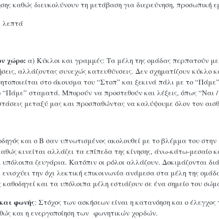
σης καθώς διευκολύνουν τη μετάβαση για διερεύνηση, προσωπική 
’ λεπτά
ον χώρο:
α) Κύκλοι και γραμμές: Τα μέλη της ομάδας περπατούν με 
νήσεις, αλλάζοντας συνεχώς κατευθύνσεις. Δεν σχηματίζουν κύκλο 
ητοποιείται στο άκουσμα του “Στοπ” και ξεκινά πάλι με το “Πάμε”
ο “Πάμε” σταματά. Μπορούν να προστεθούν και λέξεις, όπως “Ναι /
τάσεις μεταξύ μας και προσπαθώντας να καλύψουμε όλον τον αισ
 οδηγός και ο Β σαν υπνωτισμένος ακολουθεί με το βλέμμα του στην
καθώς κινείται αλλάζει τα επίπεδα της κίνησης, άνω-κάτω-μεσαίο
 υπόλοιπα ζευγάρια. Κατόπιν οι ρόλοι αλλάζουν. Δοκιμάζονται διά
α ενισχύει την όχι λεκτική επικοινωνία ανάμεσα στα μέλη της ομάδα
ς καθοδηγεί και τα υπόλοιπα μέλη εστιάζουν σε ένα σημείο του σώμ
 και φωνής
: Στόχος των ασκήσεων είναι η κατανόηση και ο έλεγχος
αθώς και η ενεργοποίηση των φωνητικών χορδών.