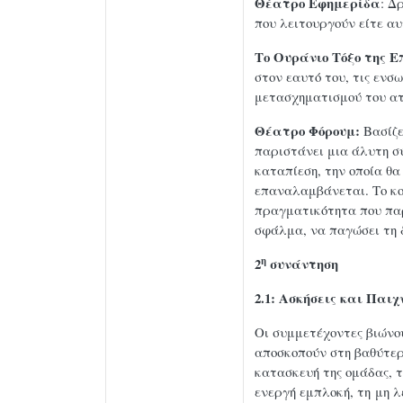
Θέατρο Εφημερίδα
: Δ
που λειτουργούν είτε α
Το Ουράνιο Τόξο της Ε
στον εαυτό του, τις ενσ
μετασχηματισμού του ατ
Θέατρο Φόρουμ:
Βασίζε
παριστάνει μια άλυτη σ
καταπίεση, την οποία θα
επαναλαμβάνεται. Το κοι
πραγματικότητα που παρ
σφάλμα, να παγώσει τη 
η
2
συνάντηση
2.1: Ασκήσεις και Παι
Οι συμμετέχοντες βιώνου
αποσκοπούν στη βαθύτερ
κατασκευή της ομάδας, τ
ενεργή εμπλοκή, τη μη λ