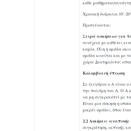
κάθε μαθήματος/συνάντη
Χρονική διάρκεια 10’-20
Προτείνονται:
Σειρά ασκήσεων για τ
συνέχεια με κάθετες κι
καμία. Όλη η ομάδα ακιν
ομάδα κινείται και με τ
χώρο: Διατηρώντας αποσ
Κολομβιανή ύπνωση
Σε ζευγάρια ο Α είναι ο
την παλάμη του Α. Ο Α 
να μη συγκρουστεί με τα
Είναι μια άσκηση η οποί
μικρές ομάδες, όπου ένα
2.2 Ασκήσεις αναπνοής
συγκράτηση, εκπνοή), κ