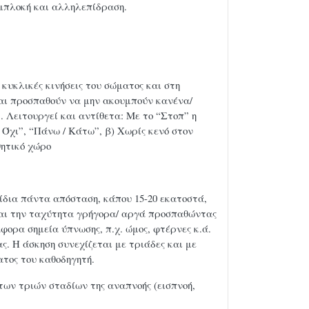
εμπλοκή και αλληλεπίδραση.
κυκλικές κινήσεις του σώματος και στη
και προσπαθούν να μην ακουμπούν κανένα/
. Λειτουργεί και αντίθετα: Με το “Στοπ” η
 Όχι”, “Πάνω / Κάτω”, β) Χωρίς κενό στον
θητικό χώρο
 ίδια πάντα απόσταση, κάπου 15-20 εκατοστά,
 και την ταχύτητα γρήγορα/ αργά προσπαθώντας
φορα σημεία ύπνωσης, π.χ. ώμος, φτέρνες κ.ά.
ς. Η άσκηση συνεχίζεται με τριάδες και με
ατος του καθοδηγητή.
 των τριών σταδίων της αναπνοής (εισπνοή,