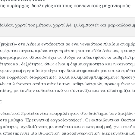
ις κυρίαρχες ιδεολογίες και τους κοινωνικούς μηχανισμούς
ολέας, χαρτί του μέτρου, χαρτί Α4, ξυλομπογιές και μαρκαδόροι,η
project)» στο Λύκειο εντάσσεται σε ένα γενικότερο πλαίσιο αναμό
φέρεται συγκεκριμένα στην πρόταση για το «Νέο Λύκειο», η εισαγω
προγράμματος σπουδών έχει ως στόχο να αποκτήσουν οι μαθητές/τρ
τητες και δεξιότητες, όπως είναι η δημιουργικότητα και η καινοτο
η ερευνητική εργασία προάγει την διεπιστημονικότητα και επιτρέπε
λάδοι εκφράζουν διαφορετικές, αλλά αλληλοσυμπληρούμενες προσεγ
ών επιλέγονται από το σύνολο των μαθητών/τριών, προκειμένου να
άδας, με τον/την εκπαιδευτικό να συντονίζει και να υποστηρίζει τ
Σ
ενδεικτικά προτείνονται εφαρμόστηκαν στο διάστημα των προβώ
 στο μάθημα "Ερευνητική εργασία-project". Οι εκπαιδευτικοί Θεα
ριότητες, σχεδιάζοντας με συνέπεια και εσωτερική ροή, γνωστική 
α υποστηριχθεί μία βιωματική, ομαδοσυνεργατική, διερευνητική μά