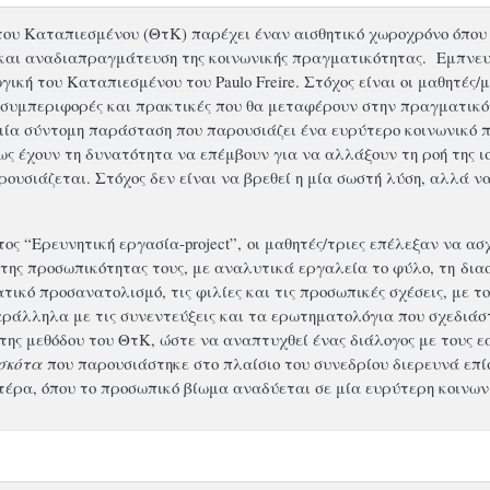
του Καταπιεσμένου (ΘτΚ) παρέχει έναν αισθητικό χωροχρόνο όπου 
και αναδιαπραγμάτευση της κοινωνικής πραγματικότητας. Εμπνευστ
ική του Καταπιεσμένου του Paulo Freire. Στόχος είναι οι μαθητές
 συμπεριφορές και πρακτικές που θα μεταφέρουν στην πραγματικότ
 μία σύντομη παράσταση που παρουσιάζει ένα ευρύτερο κοινωνικό 
ως έχουν τη δυνατότητα να επέμβουν για να αλλάξουν τη ροή της 
ουσιάζεται. Στόχος δεν είναι να βρεθεί η μία σωστή λύση, αλλά ν
ος “Ερευνητική εργασία-project”, οι μαθητές/τριες επέλεξαν να ασχ
της προσωπικότητας τους, με αναλυτικά εργαλεία το φύλο, τη δια
τικό προσανατολισμό, τις φιλίες και τις προσωπικές σχέσεις, με τ
ράλληλα με τις συνεντεύξεις και τα ερωτηματολόγια που σχεδιάστ
ης μεθόδου του ΘτΚ, ώστε να αναπτυχθεί ένας διάλογος με τους ε
σκότα
που παρουσιάστηκε στο πλαίσιο του συνεδρίου διερευνά επίση
τέρα, όπου το προσωπικό βίωμα αναδύεται σε μία ευρύτερη κοινων