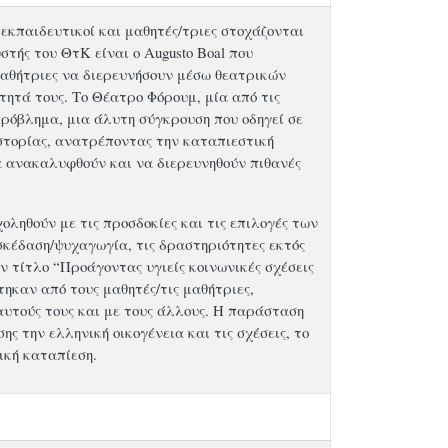
εκπαιδευτικοί και μαθητές/τριες στοχάζονται
ής του ΘτΚ είναι ο Augusto Boal που
/μαθήτριες να διερευνήσουν μέσω θεατρικών
ητά τους. Το Θέατρο Φόρουμ, μία από τις
πρόβλημα, μια άλυτη σύγκρουση που οδηγεί σε
ιστορίας, ανατρέποντας την καταπιεστική
α ανακαλυφθούν και να διερευνηθούν πιθανές
οληθούν με τις προσδοκίες και τις επιλογές των
σκέδαση/ψυχαγωγία, τις δραστηριότητες εκτός
ον τίτλο “Προάγοντας υγιείς κοινωνικές σχέσεις
ηκαν από τους μαθητές/τις μαθήτριες,
αυτούς τους και με τους άλλους. Η παράσταση
ς την ελληνική οικογένεια και τις σχέσεις, το
ική καταπίεση.