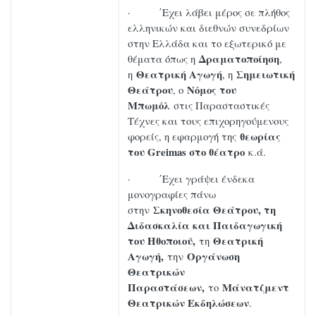
· ΄Εχει λάβει μέρος σε πλήθος
ελληνικών και διεθνών συνεδρίων
στην Ελλάδα και το εξωτερικό με
Δραματοποίηση
θέματα όπως η
,
Θεατρική Αγωγή
Σημειωτική
η
, η
Θεάτρου
Νόμος του
, ο
Μπωμόλ
στις Παρασταστικές
Τέχνες και τους επιχορηγούμενους
θεωρίας
φορείς, η εφαρμογή της
του Greimas στο θέατρο
κ.ά.
· ΄Εχει γράψει ένδεκα
μονογραφίες πάνω
Σκηνοθεσία Θεάτρου, τη
στην
Διδασκαλία και Παιδαγωγική
του Ηθοποιού,
Θεατρική
τη
Αγωγή,
Οργάνωση
την
Θεατρικών
Παραστάσεων,
Μάνατζμεντ
το
Θεατρικών Εκδηλώσεων
.