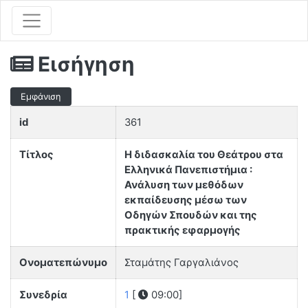
Εισήγηση
Εμφάνιση
id
361
Τίτλος
Η διδασκαλία του Θεάτρου στα
Ελληνικά Πανεπιστήμια :
Ανάλυση των μεθόδων
εκπαίδευσης μέσω των
Οδηγών Σπουδών και της
πρακτικής εφαρμογής
Ονοματεπώνυμο
Σταμάτης Γαργαλιάνος
Συνεδρία
1
[
09:00]