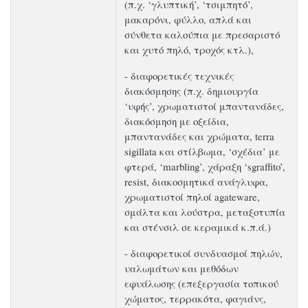
(π.χ. ‘γλυπτική’, ‘τσιμπητό’,
μακαρόνι, φύλλο, απλά και
σύνθετα καλούπια με πρεσαριστό
και χυτό πηλό, τροχός κτλ.),
- διαφορετικές τεχνικές
διακόσμησης (π.χ. δημιουργία
‘υφής’, χρωματιστοί μπαντανάδες,
διακόσμηση με οξείδια,
μπαντανάδες και χρώματα, terra
sigillata και στίλβωμα, ‘σχέδια’ με
φτερά, ‘marbling’, χάραξη ‘sgraffito’,
resist, διακοσμητικά ανάγλυφα,
χρωματιστοί πηλοί agateware,
σμάλτα και λούστρα, μεταξοτυπία
και στένσιλ σε κεραμικά κ.π.ά.)
- διαφορετικοί συνδυασμοί πηλών,
υαλωμάτων και μεθόδων
εφυάλωσης (επεξεργασία τοπικού
χώματος, τερρακότα, φαγιάνς,