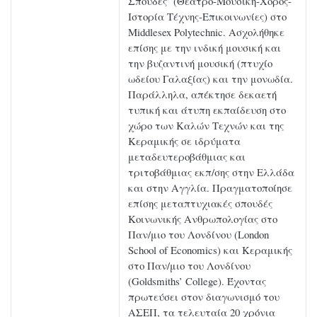
Σπουδές’ (Θέατρο-Μουσική-Χορός-
Ιστορία Τέχνης-Επικοινωνίες) στο
Middlesex Polytechnic. Ασχολήθηκε
επίσης με την ινδική μουσική και
την βυζαντινή μουσική (πτυχίο
ωδείου Γαλαξίας) και την μονωδία.
Παράλληλα, απέκτησε δεκαετή
τυπική και άτυπη εκπαίδευση στο
χώρο των Καλών Τεχνών και της
Κεραμικής σε ιδρύματα
μεταδευτεροβάθμιας και
τριτοβάθμιας εκπ/σης στην Ελλάδα
και στην Αγγλία. Πραγματοποίησε
επίσης μεταπτυχιακές σπουδές
Κοινωνικής Ανθρωπολογίας στο
Παν/μιο του Λονδίνου (London
School of Economics) και Κεραμικής
στο Παν/μιο του Λονδίνου
(Goldsmiths’ College). Έχοντας
πρωτεύσει στον διαγωνισμό του
ΑΣΕΠ, τα τελευταία 20 χρόνια