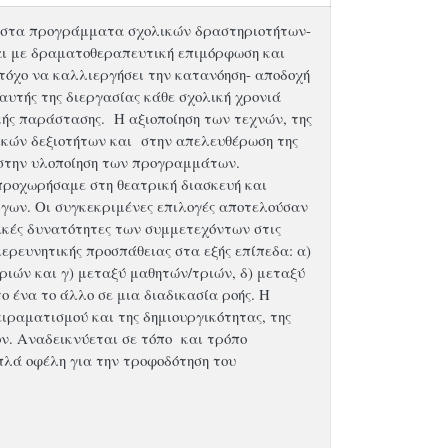
ρα στα προγράμματα σχολικών δραστηριοτήτων-
και με δραματοθεραπευτική επιμόρφωση και
τόχο να καλλιεργήσει την κατανόηση- αποδοχή
αυτής της διεργασίας κάθε σχολική χρονιά
κής παράστασης. Η αξιοποίηση των τεχνών, της
νικών δεξιοτήτων και στην απελευθέρωση της
 στην υλοποίηση των προγραμμάτων.
προχωρήσαμε στη θεατρική διασκευή και
γων. Οι συγκεκριμένες επιλογές αποτελούσαν
νικές δυνατότητες των συμμετεχόντων στις
ιερευνητικής προσπάθειας στα εξής επίπεδα: α)
ριών και γ) μεταξύ μαθητών/τριών, δ) μεταξύ
ένα το άλλο σε μια διαδικασία ροής. Η
ιραματισμού και της δημιουργικότητας, της
ν. Αναδεικνύεται σε τόπο και τρόπο
πλά οφέλη για την τροφοδότηση του