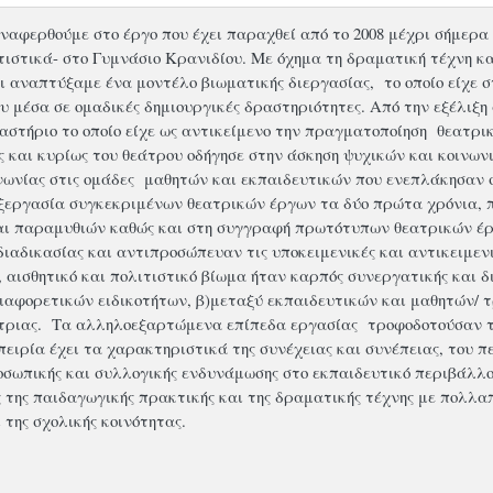
ναφερθούμε στο έργο που έχει παραχθεί από το 2008 μέχρι σήμε
τιστικά- στο Γυμνάσιο Κρανιδίου. Με όχημα τη δραματική τέχνη 
ι αναπτύξαμε ένα μοντέλο βιωματικής διεργασίας, το οποίο είχε σ
υ μέσα σε ομαδικές δημιουργικές δραστηριότητες. Από την εξέλιξη 
αστήριο το οποίο είχε ως αντικείμενο την πραγματοποίηση θεατρι
ς και κυρίως του θεάτρου οδήγησε στην άσκηση ψυχικών και κοινω
ινωνίας στις ομάδες μαθητών και εκπαιδευτικών που ενεπλάκησαν
ξεργασία συγκεκριμένων θεατρικών έργων τα δύο πρώτα χρόνια, 
ι παραμυθιών καθώς και στη συγγραφή πρωτότυπων θεατρικών έρ
διαδικασίας και αντιπροσώπευαν τις υποκειμενικές και αντικειμε
, αισθητικό και πολιτιστικό βίωμα ήταν καρπός συνεργατικής και δ
ιαφορετικών ειδικοτήτων, β)μεταξύ εκπαιδευτικών και μαθητών/ τ
τριας. Τα αλληλοεξαρτώμενα επίπεδα εργασίας τροφοδοτούσαν το 
ιρία έχει τα χαρακτηριστικά της συνέχειας και συνέπειας, του πε
οσωπικής και συλλογικής ενδυνάμωσης στο εκπαιδευτικό περιβάλλο
ς της παιδαγωγικής πρακτικής και της δραματικής τέχνης με πολλα
 της σχολικής κοινότητας.