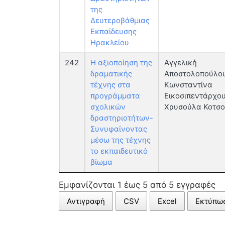
της
Δευτεροβάθμιας
Εκπαίδευσης
Ηρακλείου
242
Η αξιοποίηση της
Αγγελική
δραματικής
Αποστολοπούλου
τέχνης στα
Κωνσταντίνα
προγράμματα
Εικοσιπεντάρχου
σχολικών
Χρυσούλα Κοτσ
δραστηριοτήτων-
Συνυφαίνοντας
μέσω της τέχνης
το εκπαιδευτικό
βίωμα
Εμφανίζονται 1 έως 5 από 5 εγγραφές
Αντιγραφή
CSV
Excel
Εκτύπω