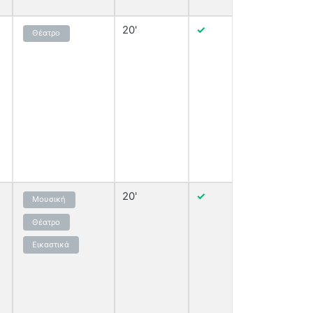
20'
✓
Θέατρο
Εμφάνισ
20'
✓
Μουσική
Εμφάνισ
Θέατρο
Εικαστικά