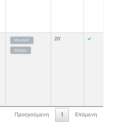
20'
✓
Μουσική
Εμφάνισ
Θέατρο
Προηγούμενη
1
Επόμενη