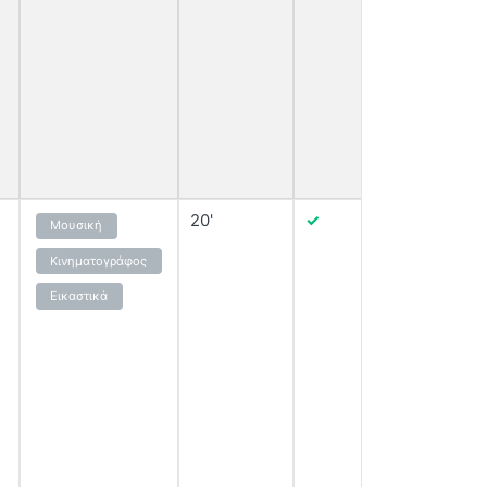
20'
✓
Μουσική
Εμφάνισ
Κινηματογράφος
Εικαστικά