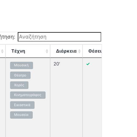
ήτηση:
Τέχνη
Διάρκεια
Θέσεις
20'
✓
Μουσική
Εμφάνισ
Θέατρο
Χορός
Κινηματογράφος
Εικαστικά
Μουσεία