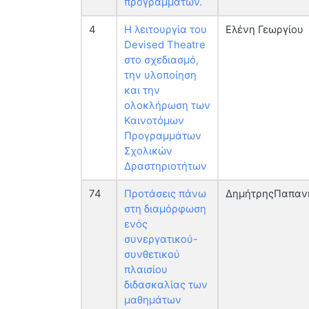
προγραμμάτων.
4
Η λειτουργία του
Ελένη Γεωργίου
Devised Theatre
στο σχεδιασμό,
την υλοποίηση
και την
ολοκλήρωση των
Καινοτόμων
Προγραμμάτων
Σχολικών
Δραστηριοτήτων
74
Προτάσεις πάνω
ΔημήτρηςΠαπαν
στη διαμόρφωση
ενός
συνεργατικού-
συνθετικού
πλαισίου
διδασκαλίας των
μαθημάτων