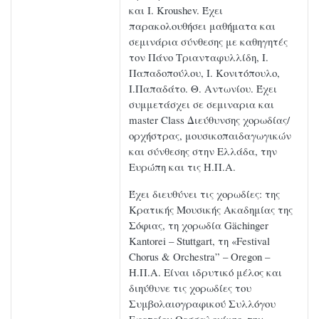
και Ι. Kroushev. Έχει
παρακολουθήσει μαθήματα και
σεμινάρια σύνθεσης με καθηγητές
τον Πάνο Τριανταφυλλίδη, Ι.
Παπαδοπούλου, Ι. Κονιτόπουλο,
Ι.Παπαδάτο. Θ. Αντωνίου. Έχει
συμμετάσχει σε σεμιναρια και
master Class Διεύθυνσης χορωδίας/
ορχήστρας, μουσικοπαιδαγωγικών
και σύνθεσης στην Ελλάδα, την
Ευρώπη και τις Η.Π.Α.
Έχει διευθύνει τις χορωδίες: της
Κρατικής Μουσικής Ακαδημίας της
Σόφιας, τη χορωδία Gächinger
Kantorei – Stuttgart, τη «Festival
Chorus & Orchestra” – Oregon –
Η.Π.Α. Είναι ιδρυτικό μέλος και
διηύθυνε τις χορωδίες του
Συμβολαιογραφικού Συλλόγου