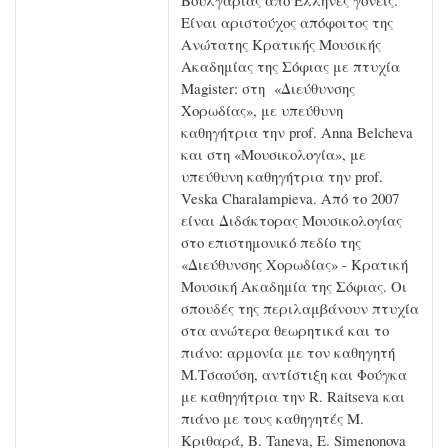
Βουλγαρίας από Έλληνες γονείς.
Είναι αριστούχος απόφοιτος της
Ανώτατης Κρατικής Μουσικής
Ακαδημίας της Σόφιας με πτυχία
Magister: στη «Διεύθυνσης
Χορωδίας», με υπεύθυνη
καθηγήτρια την prof. Anna Belcheva
και στη «Μουσικολογία», με
υπεύθυνη καθηγήτρια την prof.
Veska Charalampieva. Από το 2007
είναι Διδάκτορας Μουσικολογίας
στο επιστημονικό πεδίο της
«Διεύθυνσης Χορωδίας» - Κρατική
Μουσική Ακαδημία της Σόφιας. Οι
σπουδές της περιλαμβάνουν πτυχία
στα ανώτερα θεωρητικά και το
πιάνο: αρμονία με τον καθηγητή
Μ.Τσαούση, αντίστιξη και Φούγκα
με καθηγήτρια την R. Raitseva και
πιάνο με τους καθηγητές Μ.
Κριθαρά, B. Taneva, E. Simenonova