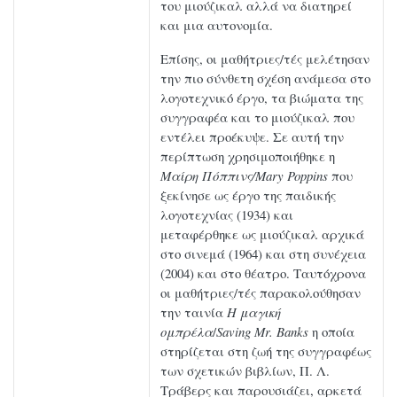
του μιούζικαλ αλλά να διατηρεί
και μια αυτονομία.
Επίσης, οι μαθήτριες/τές μελέτησαν
την πιο σύνθετη σχέση ανάμεσα στο
λογοτεχνικό έργο, τα βιώματα της
συγγραφέα και το μιούζικαλ που
εντέλει προέκυψε. Σε αυτή την
περίπτωση χρησιμοποιήθηκε η
Μαίρη Πόππινς/
Mary
Poppins
που
ξεκίνησε ως έργο της παιδικής
λογοτεχνίας (1934) και
μεταφέρθηκε ως μιούζικαλ αρχικά
στο σινεμά (1964) και στη συνέχεια
(2004) και στο θέατρο. Ταυτόχρονα
οι μαθήτριες/τές παρακολούθησαν
την ταινία
Η μαγική
ομπρέλα
/
Saving
Mr
.
Banks
η οποία
στηρίζεται στη ζωή της συγγραφέως
των σχετικών βιβλίων, Π. Λ.
Τράβερς και παρουσιάζει, αρκετά