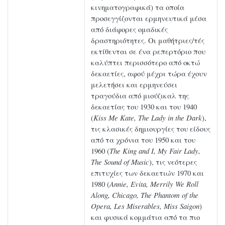
κινηματογραφικά) τα οποία
προσεγγίζονται ερμηνευτικά μέσα
από διάφορες ομαδικές
δραστηριότητες. Οι μαθήτριες/τές
εκτίθενται σε ένα ρεπερτόριο που
καλύπτει περισσότερο από οκτώ
δεκαετίες, αφού μέχρι τώρα έχουν
μελετήσει και ερμηνεύσει
τραγούδια από μιούζικαλ της
δεκαετίας του 1930 και του 1940
(
Kiss
Me
Kate
,
The
Lady
in
the
Dark
),
τις κλασικές δημιουργίες του είδους
από τα χρόνια του 1950 και του
1960 (
The
King
and
I
,
My
Fair
Lady
,
The
Sound
of
Music
), τις νεότερες
επιτυχίες των δεκαετιών 1970 και
1980 (
Annie
,
Evita
,
Merrily
We
Roll
Along
,
Chicago
,
The
Phantom
of
the
Opera
,
Les
Miserables
,
Miss
Saigon
)
και φυσικά κομμάτια από τα πιο