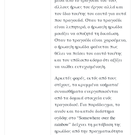
μέσα από το τραγούδι του τους
άλλους ήρωες του έργου αλλά και
τον ίδιο του/της τον εαυτό για αυτά
που τραγουδά. Όταν το τραγούδι
είναι λυπητερό, ο ήρωας/η ηρωίδα
μοιάζει να αποζητά τη δικαίωση.
Όταν το τραγούδι είναι χαρούμενο,
ο ήρωας/η ηρωίδα φαίνεται πως
θέλει να πείσει τον εαυτό του/της
και τον υπόλοιπο κόσμο ότι αξίζει
να νιώθει ευτυχισμένος/η.
Αρκετές φορές, εκτός από τους
στίχους, τα κρυμμένα νοήματα/
συναισθήματα ενεργοποιούνται
από τα δομικά στοιχεία ενός
τραγουδιού. Για παράδειγμα, το
ανιόν και το κατιόν διάστημα
ογδόης στο “Somewhere over the
rainbow” δείχνει τη μετάβαση της
ηρωίδας από την πραγματικότητα