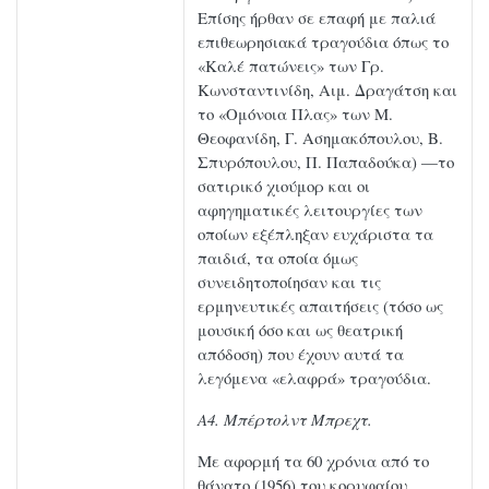
Επίσης ήρθαν σε επαφή με παλιά
επιθεωρησιακά τραγούδια όπως το
«Καλέ πατώνεις» των Γρ.
Κωνσταντινίδη, Αιμ. Δραγάτση και
το «Ομόνοια Πλας» των Μ.
Θεοφανίδη, Γ. Ασημακόπουλου, Β.
Σπυρόπουλου, Π. Παπαδούκα) —το
σατιρικό χιούμορ και οι
αφηγηματικές λειτουργίες των
οποίων εξέπληξαν ευχάριστα τα
παιδιά, τα οποία όμως
συνειδητοποίησαν και τις
ερμηνευτικές απαιτήσεις (τόσο ως
μουσική όσο και ως θεατρική
απόδοση) που έχουν αυτά τα
λεγόμενα «ελαφρά» τραγούδια.
Α4. Μπέρτολντ Μπρεχτ.
Με αφορμή τα 60 χρόνια από το
θάνατο (1956) του κορυφαίου