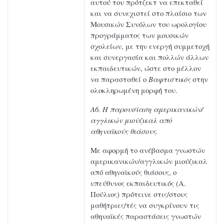
αυτού του πρότζεκτ να επεκταθεί
και να συνεχιστεί στο πλαίσιο των
Μουσικών Συνόλων του ωρολογίου
προγράμματος των μουσικών
σχολείων, με την ενεργή συμμετοχή
και συνεργασία και πολλών άλλων
εκπαιδευτικών, ώστε στο μέλλον
να παρασταθεί ο
Βαφτιστικός
στην
ολοκληρωμένη μορφή του.
Α6. Η παρουσίαση αμερικανικών/
αγγλικών μιούζικαλ από
αθηναϊκούς θιάσους.
Με αφορμή το ανέβασμα γνωστών
αμερικανικών/αγγλικών μιούζικαλ
από αθηναϊκούς θιάσους, ο
υπεύθυνος εκπαιδευτικός (Α.
Πούλιος) πρότεινε στις/στους
μαθήτριες/τές να συγκρίνουν τις
αθηναϊκές παραστάσεις γνωστών