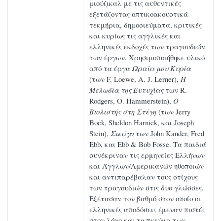
μιούζικαλ με τις αυθεντικές
εξετάζοντας οπτικοακουστικά
τεκμήρια, δημοσιεύματα, κριτικές
και κυρίως τις αγγλικές και
ελληνικές εκδοχές των τραγουδιών
των έργων. Χρησιμοποιήθηκε υλικό
από τα έργα
Ωραία μου Κυρία
(των F. Loewe, A. J. Lerner),
Η
Μελωδία της Ευτυχίας
των R.
Rodgers, O. Hammerstein),
O
Βιολιστής στη Στέγη
(των Jerry
Bock, Sheldon Harnick, και Joseph
Stein),
Σικάγο
των John Kander, Fred
Ebb, και Ebb & Bob Fosse. Τα παιδιά
συνέκριναν τις ερμηνείες Ελλήνων
και Άγγλων/Αμερικανών ηθοποιών
και αντιπαρέβαλαν τους στίχους
των τραγουδιών στις δυο γλώσσες.
Εξέτασαν τον βαθμό στον οποίο οι
ελληνικές αποδόσεις έμεναν πιστές
στον λόγο και το πνεύμα των