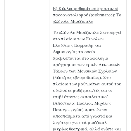
Β) Κύκλοι μαθημάτων πρακτικού
προσανατολισμού (
performance
): Το
«Σύνολο Μιούζικαλ»
Το «Σύνολο Μιούζικαλ» λειτουργεί
στο πλαίσιο των Συνόλων
Ελεύθερης Έκφρασης και
Δημιουργίας τα οποία
προβλέπονται στο ωρολόγιο
πρόγραμμα των τριών Λυκειακών
Τάξεων των Μουσικών Σχολείων
(δύο ώρες εβδομαδιαίως). Στο
πλαίσιο των μαθημάτων αυτού του
κύκλου οι μαθήτριες/τές και οι
επιβλέποντες εκπαιδευτικοί
(Απόστολος Πούλιος, Μιχάλης
Παπαγεωργίου) προτείνουν
αποσπάσματα από γνωστά και
λιγότερο γνωστά μιούζικαλ
(κυρίως θεατρικά, αλλά ενίοτε και