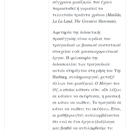
σύγχρονα μιούζικαλ που έχουν
παρασταθεί ή γυριστεί τα
τελευταία τριάντα χρόνια (
Matilda
,
La
La
Land
,
The
Greatest
Showman
).
Αφετηρία της διδακτικής
προσέγγισης είναι ο ρόλος του
τραγουδιού ως βασικού συστατικού
στοιχείου ενός μουσικοχορευτικού
έργου. Η φιλοσοφία της
διδασκαλίας των τραγουδιών
αυτών στηρίζεται στη ρήση του Yip
Harburg, συνδημιουργού, μεταξύ
άλλων του μιούζικαλ
Ο Μάγος του
Οζ
, ο οποίος κάποτε είπε: «Οι λέξεις
σε κάνουν να σκέφτεσαι, η μουσική
σε κάνει να νιώθεις. Το τραγούδι σε
κάνει να νιώθεις τις σκέψεις». Έτσι,
οι μαθήτριες/τές αντιλαμβάνονται
ότι ενώ σε ένα έργο ο (διά)λογος
μας βοηθά να αντιληφθούμε τις