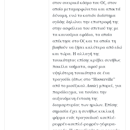
στον ονειρικό κόσμο του Οζ, στον
οποίο μεταμορφώνεται και αποκτά
δύναμη, ενώ το κατιόν διάστημα
ογδόης δηλώνει την επιστροφή της
στην ασφάλεια του σπιτιού της με
τα καινούρια εφόδια, τα οποία
απέκτησε στο Οζ και τα οποία τη
βοηθούν να ζήσει καλύτερα από εδώ
και τώρα. Η αλλαγή της
τονικότητας επίσης κρύβει συνήθως
ποικίλα νοήματα, αφού μια
υψηλότερη τονικότητα σε ένα
τραγούδι (όπως στο “Hooverville”
από το μιούζικαλ
Annie
) μπορεί, για
παράδειγμα, να τονίσει την
αυξανόμενη ένταση της
διαμαρτυρίας των ηρώων. Επίσης
σημασία έχει η συνήθως κυκλική
φόρμα ενός τραγουδιού: κουπλέ-
ρεφρέν-κουπλέ-ρεφρέν-γέφυρα-