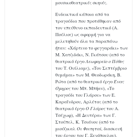
μουσικοθεατρικές σκηνές.
Ενδεικτικά κάποια από τα
τραγούδια που προτάθηκαν από
τον υπεύθυνο εκπαιδευτικό (Α.
Πούλιος) ως αφορμή για να
μελετηθούν όλα τα παραπάνω
ήταν: «Χάρτινο το φεγγαράκι» των
Μ. Χατζιδάκι, Ν. Γκάτσου (από το
θεατρικό έργο
Λεωφορείο ο Πόθος
του Τ. Ουίλιαμς), «Τον Σεπτέμβριο
θυμάμαι» των Μ. Θεοδωράκη, Β.
Ρώτα (από το θεατρικό έργο
Ένας
Όμηρος
του Μπ. Μπήαν), «Το
τραγούδι του Γλάρου» των Ε.
Καραΐνδρου, Αρλέτας (από το
θεατρικό έργο
Ο Γλάρος
του Α.
Τσέχωφ), «Η Δευτέρα» των Γ.
Στούπελ, Κ. Τσιάνου (από το
μιούζικαλ
Οι Φοιτηταί
, διασκευή
του έργου του Γ. Ξενόπουλου).